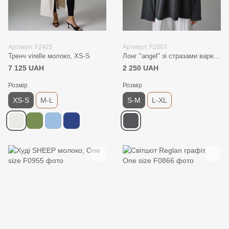
Артикул: F2425
Артикул: F2007
Тренч virelle молоко, XS-S
Лонг "angel" зі стразами варений графіт, S-M
7 125 UAH
2 250 UAH
Розмір
Розмір
XS-S
M-L
S-M
L-XL