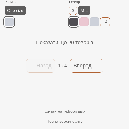
Розмір
Розмір
One size
S
M-L
+4
Показати ще 20 товарів
Назад
Вперед
1
з 4
Контактна інформація
Повна версія сайту