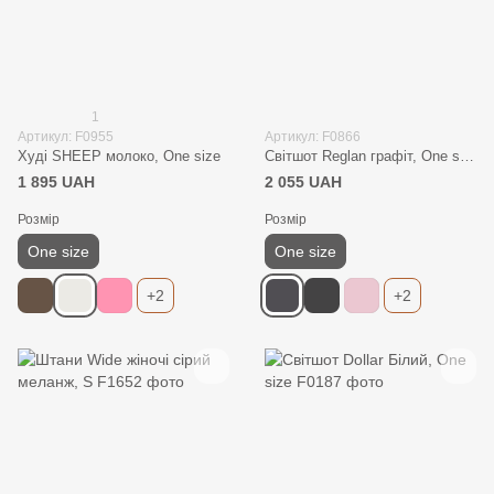
1
Артикул: F0955
Артикул: F0866
Худі SHEEP молоко, One size
Світшот Reglan графіт, One size
1 895 UAH
2 055 UAH
Розмір
Розмір
One size
One size
+2
+2