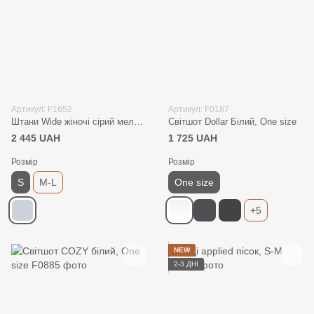
Артикул: F1652
Артикул: F0187
Штани Wide жіночі сірий меланж, S
Світшот Dollar Білий, One size
2 445 UAH
1 725 UAH
Розмір
Розмір
S
M-L
One size
+5
NEW
2-3 ДНІ