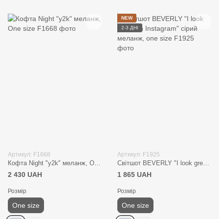
NEW
2-3 ДНІ
Артикул: F1668
Артикул: F1925
Кофта Night "y2k" меланж, One size
Світшот BEVERLY "I look great on Instagram" сірий меланж, one size
2 430 UAH
1 865 UAH
Розмір
Розмір
One size
One size