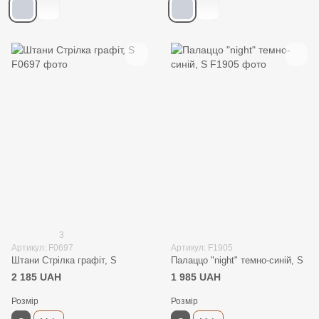
3
Артикул: F0697
Артикул: F1905
Штани Стрілка графіт, S
Палаццо "night" темно-синій, S
2 185 UAH
1 985 UAH
Розмір
Розмір