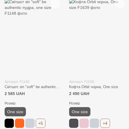
Артикул: F1148
Артикул: F1639
Світшот зіп "soft" be authentic пудра, one size
Кофта Orbit чорна, One size
2 585 UAH
2 490 UAH
Розмір
Розмір
One size
One size
+5
+4