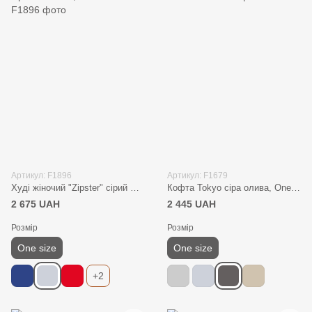
Артикул: F1896
Артикул: F1679
Худі жіночий "Zipster" сірий меланж, one size
Кофта Tokyo сіра олива, One size
2 675 UAH
2 445 UAH
Розмір
Розмір
One size
One size
+2