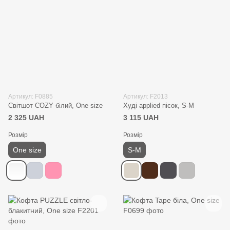
Артикул: F0885
Артикул: F2013
Світшот COZY білий, One size
Худі applied пісок, S-M
2 325 UAH
3 115 UAH
Розмір
Розмір
One size
S-M