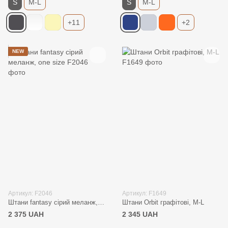
S
M-L
S
M-L
+11
+2
NEW
Артикул: F2046
Артикул: F1649
Штани fantasy сірий меланж, one size
Штани Orbit графітові, M-L
2 375 UAH
2 345 UAH