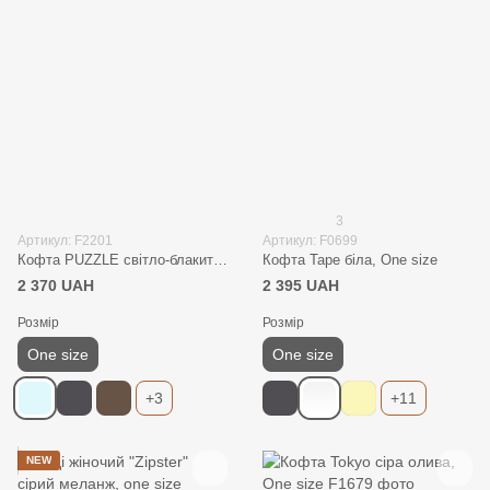
3
Артикул: F2201
Артикул: F0699
Кофта PUZZLE світло-блакитний, One size
Кофта Tape біла, One size
2 370 UAH
2 395 UAH
Розмір
Розмір
One size
One size
+3
+11
NEW