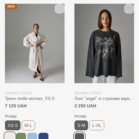
NEW
Артикул: F2425
Артикул: F2007
Тренч virelle молоко, XS-S
Лонг "angel" зі стразами варений графіт, S-M
7 125 UAH
2 250 UAH
Розмір
Розмір
XS-S
M-L
S-M
L-XL