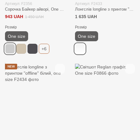
Артикул: F2356
Артикул: F2433
Сорочка Байкер айворі, One size
Лонгслів longline з принтом "morning coffee routine" білий, one size
943 UAH
1 635 UAH
1 450 UAH
Розмір
Розмір
One size
One size
+6
NEW