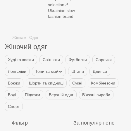
SUMMER SALE UP TO -60%
Жінкам
Одяг
Жіночий одяг
Худі та кофти
Світшоти
Футболки
Сорочки
Лонгсліви
Топи та майки
Штани
Джинси
Брюки
Шорти та спідниці
Сукні
Комбінезони
Боді
Піджаки
Верхній одяг
В'язані вироби
Спорт
Фільтр
За популярністю