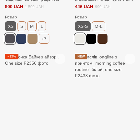
900 UAH
446 UAH
1 500 UAH
990 UAH
Розмір
Розмір
XS
S
M
L
XS-S
M-L
+7
−35%
NEW