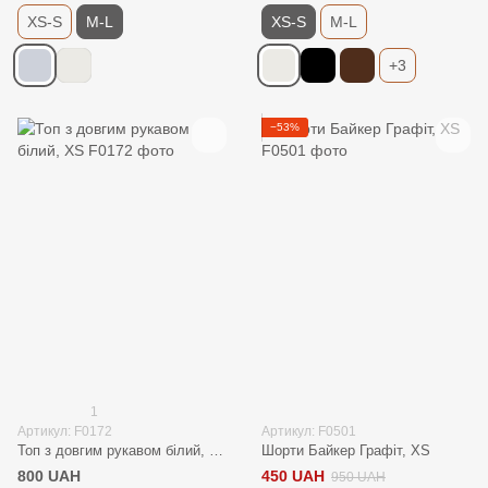
XS-S
M-L
XS-S
M-L
+3
−53%
1
Артикул: F0172
Артикул: F0501
Топ з довгим рукавом білий, XS
Шорти Байкер Графіт, XS
800 UAH
450 UAH
950 UAH