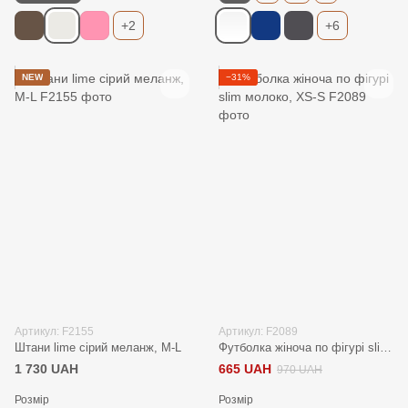
+2
+6
NEW
−31%
Артикул: F2155
Артикул: F2089
Штани lime сірий меланж, M-L
Футболка жіноча по фігурі slim молоко, XS-S
1 730 UAH
665 UAH
970 UAH
Розмір
Розмір