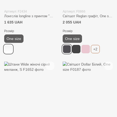
Артикул: F2434
Артикул: F0866
Лонгслів longline з принтом "offline" білий, one size
Світшот Reglan графіт, One size
1 635 UAH
2 055 UAH
Розмір
Розмір
One size
One size
+2