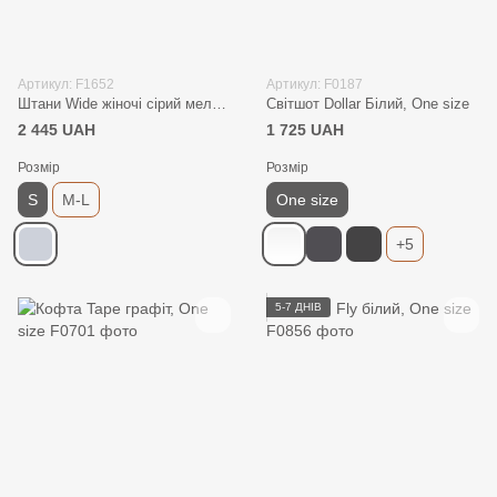
Артикул: F1652
Артикул: F0187
Штани Wide жіночі сірий меланж, S
Світшот Dollar Білий, One size
2 445 UAH
1 725 UAH
Розмір
Розмір
S
M-L
One size
+5
5-7 ДНІВ