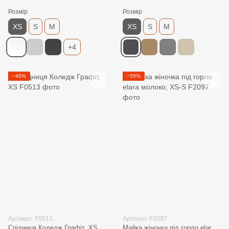
Розмір
Розмір
XS
S
M
XS
S
M
+4
−40%
−55%
Артикул: F0513
Артикул: F2097
Спідниця Коледж Графіт, XS
Майка жіночка під горло elara молоко, XS-S