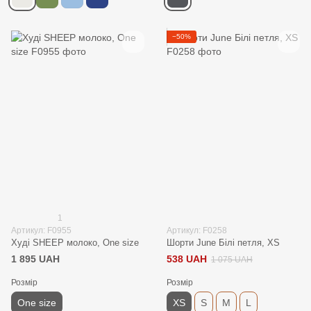
−50%
1
Артикул: F0955
Артикул: F0258
Худі SHEEP молоко, One size
Шорти June Білі петля, XS
1 895 UAH
538 UAH
1 075 UAH
Розмір
Розмір
One size
XS
S
M
L