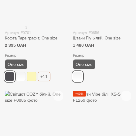
3
Артикул: F0701
Артикул: F0856
Кофта Tape графіт, One size
Штани Fly білий, One size
2 395 UAH
1 480 UAH
Розмір
Розмір
One size
One size
+11
−40%