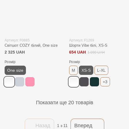
Артикул: F0885
Артикул: F1269
Світшот COZY білий, One size
Шорти Vibe білі, XS-S
2 325 UAH
654 UAH
1 090 UAH
Розмір
Розмір
One size
M
XS-S
L-XL
+3
Показати ще 20 товарів
Назад
Вперед
1
з 11