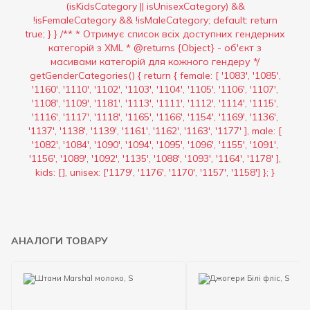
(isKidsCategory || isUnisexCategory) &&
!isFemaleCategory && !isMaleCategory; default: return
true; } } /** * Отримує список всіх доступних гендерних
категорій з XML * @returns {Object} - об'єкт з
масивами категорій для кожного гендеру */
getGenderCategories() { return { female: [ '1083', '1085',
'1160', '1110', '1102', '1103', '1104', '1105', '1106', '1107',
'1108', '1109', '1181', '1113', '1111', '1112', '1114', '1115',
'1116', '1117', '1118', '1165', '1166', '1154', '1169', '1136',
'1137', '1138', '1139', '1161', '1162', '1163', '1177' ], male: [
'1082', '1084', '1090', '1094', '1095', '1096', '1155', '1091',
'1156', '1089', '1092', '1135', '1088', '1093', '1164', '1178' ],
kids: [], unisex: ['1179', '1176', '1170', '1157', '1158'] }; }
АНАЛОГИ ТОВАРУ