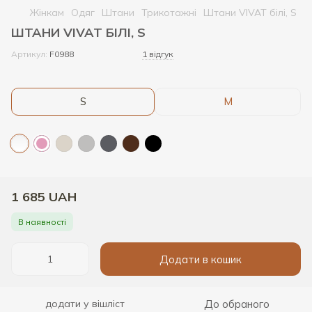
Жінкам
Одяг
Штани
Трикотажні
Штани VIVAT білі, S
ШТАНИ VIVAT БІЛІ, S
Артикул:
F0988
1 відгук
S
M
1 685 UAH
В наявності
Додати в кошик
До обраного
додати у вішліст