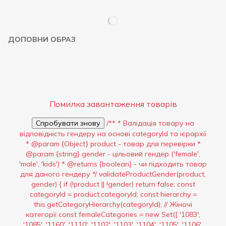
ДОПОВНИ ОБРАЗ
Помилка завантаження товарів
Спробувати знову
/** * Валідація товару на
відповідність гендеру на основі categoryId та ієрархії
* @param {Object} product - товар для перевірки *
@param {string} gender - цільовий гендер ('female',
'male', 'kids') * @returns {boolean} - чи підходить товар
для даного гендеру */ validateProductGender(product,
gender) { if (!product || !gender) return false; const
categoryId = product.categoryId; const hierarchy =
this.getCategoryHierarchy(categoryId); // Жіночі
категорії const femaleCategories = new Set([ '1083',
'1085', '1160', '1110', '1102', '1103', '1104', '1105', '1106',