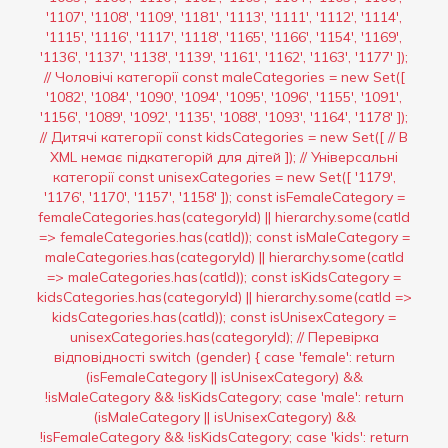
'1107', '1108', '1109', '1181', '1113', '1111', '1112', '1114',
'1115', '1116', '1117', '1118', '1165', '1166', '1154', '1169',
'1136', '1137', '1138', '1139', '1161', '1162', '1163', '1177' ]);
// Чоловічі категорії const maleCategories = new Set([
'1082', '1084', '1090', '1094', '1095', '1096', '1155', '1091',
'1156', '1089', '1092', '1135', '1088', '1093', '1164', '1178' ]);
// Дитячі категорії const kidsCategories = new Set([ // В
XML немає підкатегорій для дітей ]); // Універсальні
категорії const unisexCategories = new Set([ '1179',
'1176', '1170', '1157', '1158' ]); const isFemaleCategory =
femaleCategories.has(categoryId) || hierarchy.some(catId
=> femaleCategories.has(catId)); const isMaleCategory =
maleCategories.has(categoryId) || hierarchy.some(catId
=> maleCategories.has(catId)); const isKidsCategory =
kidsCategories.has(categoryId) || hierarchy.some(catId =>
kidsCategories.has(catId)); const isUnisexCategory =
unisexCategories.has(categoryId); // Перевірка
відповідності switch (gender) { case 'female': return
(isFemaleCategory || isUnisexCategory) &&
!isMaleCategory && !isKidsCategory; case 'male': return
(isMaleCategory || isUnisexCategory) &&
!isFemaleCategory && !isKidsCategory; case 'kids': return