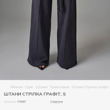
Жінкам
Одяг
Штани
Трикотажні
Штани Стрілка графіт,
ШТАНИ СТРІЛКА ГРАФІТ, S
Артикул:
F0697
3 відгуки