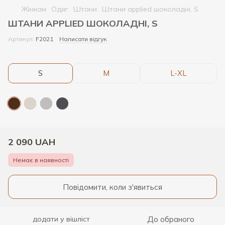
Жінкам
Одяг
Штани
Штани applied шоколадні, S
ШТАНИ APPLIED ШОКОЛАДНІ, S
Артикул:
F2021
Написати відгук
S
M
L-XL
2 090 UAH
Немає в наявності
Повідомити, коли з'явиться
До обраного
додати у вішліст