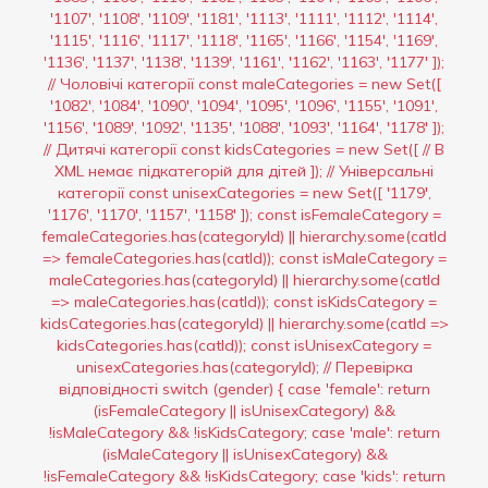
'1107', '1108', '1109', '1181', '1113', '1111', '1112', '1114',
'1115', '1116', '1117', '1118', '1165', '1166', '1154', '1169',
'1136', '1137', '1138', '1139', '1161', '1162', '1163', '1177' ]);
// Чоловічі категорії const maleCategories = new Set([
'1082', '1084', '1090', '1094', '1095', '1096', '1155', '1091',
'1156', '1089', '1092', '1135', '1088', '1093', '1164', '1178' ]);
// Дитячі категорії const kidsCategories = new Set([ // В
XML немає підкатегорій для дітей ]); // Універсальні
категорії const unisexCategories = new Set([ '1179',
'1176', '1170', '1157', '1158' ]); const isFemaleCategory =
femaleCategories.has(categoryId) || hierarchy.some(catId
=> femaleCategories.has(catId)); const isMaleCategory =
maleCategories.has(categoryId) || hierarchy.some(catId
=> maleCategories.has(catId)); const isKidsCategory =
kidsCategories.has(categoryId) || hierarchy.some(catId =>
kidsCategories.has(catId)); const isUnisexCategory =
unisexCategories.has(categoryId); // Перевірка
відповідності switch (gender) { case 'female': return
(isFemaleCategory || isUnisexCategory) &&
!isMaleCategory && !isKidsCategory; case 'male': return
(isMaleCategory || isUnisexCategory) &&
!isFemaleCategory && !isKidsCategory; case 'kids': return