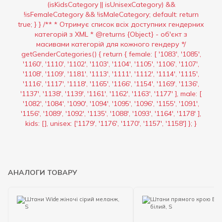
(isKidsCategory || isUnisexCategory) &&
!isFemaleCategory && !isMaleCategory; default: return
true; } } /** * Отримує список всіх доступних гендерних
категорій з XML * @returns {Object} - об'єкт з
масивами категорій для кожного гендеру */
getGenderCategories() { return { female: [ '1083', '1085',
'1160', '1110', '1102', '1103', '1104', '1105', '1106', '1107',
'1108', '1109', '1181', '1113', '1111', '1112', '1114', '1115',
'1116', '1117', '1118', '1165', '1166', '1154', '1169', '1136',
'1137', '1138', '1139', '1161', '1162', '1163', '1177' ], male: [
'1082', '1084', '1090', '1094', '1095', '1096', '1155', '1091',
'1156', '1089', '1092', '1135', '1088', '1093', '1164', '1178' ],
kids: [], unisex: ['1179', '1176', '1170', '1157', '1158'] }; }
АНАЛОГИ ТОВАРУ