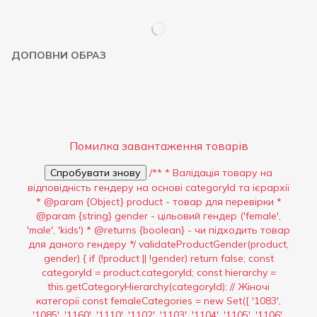
ДОПОВНИ ОБРАЗ
Помилка завантаження товарів
Спробувати знову
/** * Валідація товару на
відповідність гендеру на основі categoryId та ієрархії
* @param {Object} product - товар для перевірки *
@param {string} gender - цільовий гендер ('female',
'male', 'kids') * @returns {boolean} - чи підходить товар
для даного гендеру */ validateProductGender(product,
gender) { if (!product || !gender) return false; const
categoryId = product.categoryId; const hierarchy =
this.getCategoryHierarchy(categoryId); // Жіночі
категорії const femaleCategories = new Set([ '1083',
'1085', '1160', '1110', '1102', '1103', '1104', '1105', '1106',