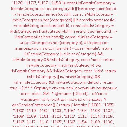
'1176', '1170', '1157', '1158' ]); const isFemaleCategory =
femaleCategories.has(categoryId) || hierarchy.some(catId
=> femaleCategories.has(catId)); const isMaleCategory =
maleCategories.has(categoryId) || hierarchy.some(catId
=> maleCategories.has(catId)); const isKidsCategory =
kidsCategories.has(categoryId) || hierarchy.some(catId =>
kidsCategories.has(catId)); const isUnisexCategory =
unisexCategories.has(categoryId); // Перевірка
відповідності switch (gender) { case 'female': return
(isFemaleCategory || isUnisexCategory) &&
!isMaleCategory && !isKidsCategory; case 'male': return
(isMaleCategory || isUnisexCategory) &&
!isFemaleCategory && !isKidsCategory; case 'kids': return
(isKidsCategory || isUnisexCategory) &&
!isFemaleCategory && !isMaleCategory; default: return
true; } } /** * Отримує список всіх доступних гендерних
категорій з XML * @returns {Object} - об'єкт з
масивами категорій для кожного гендеру */
getGenderCategories() { return { female: [ '1083', '1085',
'1160', '1110', '1102', '1103', '1104', '1105', '1106', '1107',
'1108', '1109', '1181', '1113', '1111', '1112', '1114', '1115',
'1116', '1117', '1118', '1165', '1166', '1154', '1169', '1136',