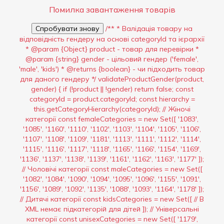
Помилка завантаження товарів
Спробувати знову
/** * Валідація товару на
відповідність гендеру на основі categoryId та ієрархії
* @param {Object} product - товар для перевірки *
@param {string} gender - цільовий гендер ('female',
'male', 'kids') * @returns {boolean} - чи підходить товар
для даного гендеру */ validateProductGender(product,
gender) { if (!product || !gender) return false; const
categoryId = product.categoryId; const hierarchy =
this.getCategoryHierarchy(categoryId); // Жіночі
категорії const femaleCategories = new Set([ '1083',
'1085', '1160', '1110', '1102', '1103', '1104', '1105', '1106',
'1107', '1108', '1109', '1181', '1113', '1111', '1112', '1114',
'1115', '1116', '1117', '1118', '1165', '1166', '1154', '1169',
'1136', '1137', '1138', '1139', '1161', '1162', '1163', '1177' ]);
// Чоловічі категорії const maleCategories = new Set([
'1082', '1084', '1090', '1094', '1095', '1096', '1155', '1091',
'1156', '1089', '1092', '1135', '1088', '1093', '1164', '1178' ]);
// Дитячі категорії const kidsCategories = new Set([ // В
XML немає підкатегорій для дітей ]); // Універсальні
категорії const unisexCategories = new Set([ '1179',