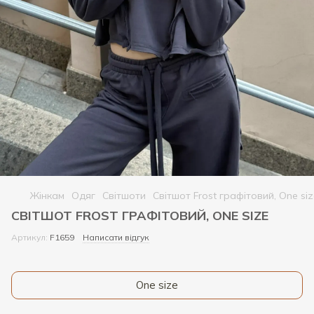
Жінкам
Одяг
Світшоти
Світшот Frost графітовий, One si
СВІТШОТ FROST ГРАФІТОВИЙ, ONE SIZE
Артикул:
F1659
Написати відгук
One size