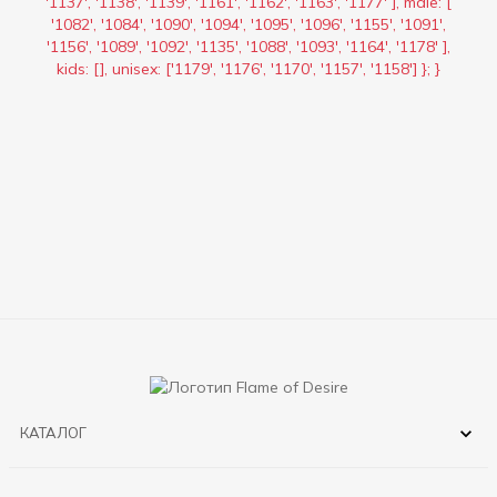
'1137', '1138', '1139', '1161', '1162', '1163', '1177' ], male: [
'1082', '1084', '1090', '1094', '1095', '1096', '1155', '1091',
'1156', '1089', '1092', '1135', '1088', '1093', '1164', '1178' ],
kids: [], unisex: ['1179', '1176', '1170', '1157', '1158'] }; }
КАТАЛОГ