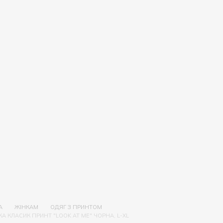
А
ЖІНКАМ
ОДЯГ З ПРИНТОМ
А КЛАСИК ПРИНТ "LOOK AT ME" ЧОРНА, L-XL