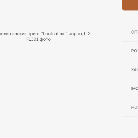
ОП
РО
ХА
ІН
НО