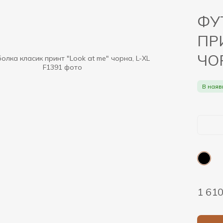
ФУ
ПР
ЧОР
В наяв
1 61