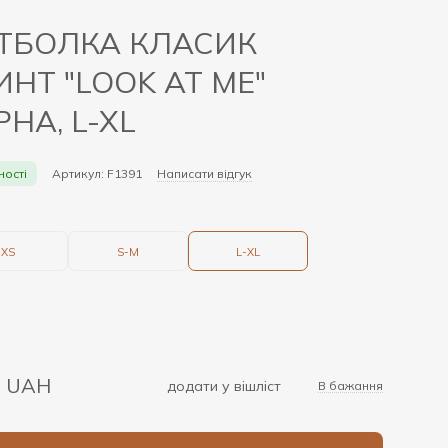
ТБОЛКА КЛАСИК
ИНТ "LOOK AT ME"
НА, L-XL
ності
Артикул: F1391
Написати відгук
XS
S-M
L-XL
0 UAH
додати у вішліст
В бажання