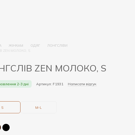
А
ЖІНКАМ
ОДЯГ
ЛОНГСЛІВИ
В ZEN МОЛОКО, S
НГСЛІВ ZEN МОЛОКО, S
мовлення 2-3 дні
Артикул: F1931
Написати відгук
S
M-L