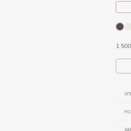
1 50
ОП
РО
ХА