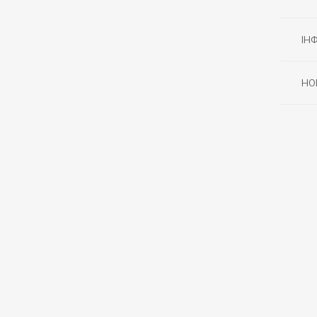
ІН
НО