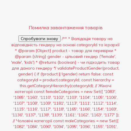
Помилка завантаження товарів
Спробувати знову
/** * Валідація товару на
відповідність гендеру на основі categoryId та ієрархії
* @param {Object} product - товар для перевірки *
@param {string} gender - цільовий гендер ('female',
'male', 'kids') * @returns {boolean} - чи підходить товар
для даного гендеру */ validateProductGender(product,
gender) { if (!product || !gender) return false; const
categoryId = product.categoryId; const hierarchy =
this.getCategoryHierarchy(categoryId); // Жіночі
категорії const femaleCategories = new Set([ '1083',
'1085', '1160', '1110', '1102', '1103', '1104', '1105', '1106',
'1107', '1108', '1109', '1181', '1113', '1111', '1112', '1114',
'1115', '1116', '1117', '1118', '1165', '1166', '1154', '1169',
'1136', '1137', '1138', '1139', '1161', '1162', '1163', '1177' ]);
// Чоловічі категорії const maleCategories = new Set([
'1082', '1084', '1090', '1094', '1095', '1096', '1155', '1091',