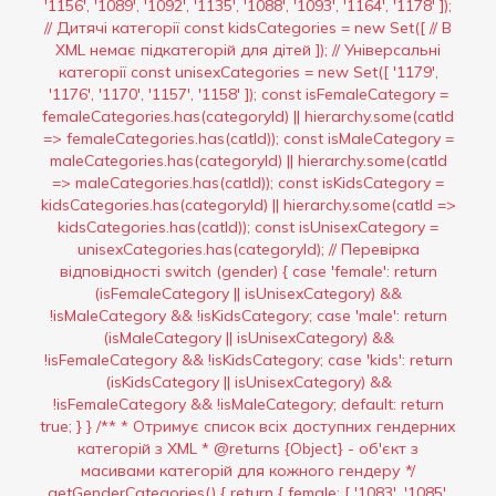
'1156', '1089', '1092', '1135', '1088', '1093', '1164', '1178' ]);
// Дитячі категорії const kidsCategories = new Set([ // В
XML немає підкатегорій для дітей ]); // Універсальні
категорії const unisexCategories = new Set([ '1179',
'1176', '1170', '1157', '1158' ]); const isFemaleCategory =
femaleCategories.has(categoryId) || hierarchy.some(catId
=> femaleCategories.has(catId)); const isMaleCategory =
maleCategories.has(categoryId) || hierarchy.some(catId
=> maleCategories.has(catId)); const isKidsCategory =
kidsCategories.has(categoryId) || hierarchy.some(catId =>
kidsCategories.has(catId)); const isUnisexCategory =
unisexCategories.has(categoryId); // Перевірка
відповідності switch (gender) { case 'female': return
(isFemaleCategory || isUnisexCategory) &&
!isMaleCategory && !isKidsCategory; case 'male': return
(isMaleCategory || isUnisexCategory) &&
!isFemaleCategory && !isKidsCategory; case 'kids': return
(isKidsCategory || isUnisexCategory) &&
!isFemaleCategory && !isMaleCategory; default: return
true; } } /** * Отримує список всіх доступних гендерних
категорій з XML * @returns {Object} - об'єкт з
масивами категорій для кожного гендеру */
getGenderCategories() { return { female: [ '1083', '1085',