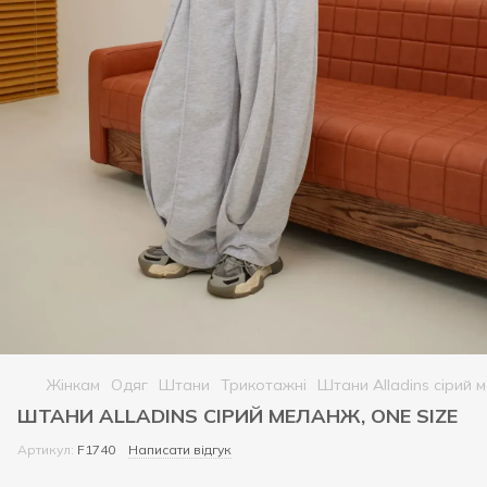
Жінкам
Одяг
Штани
Трикотажні
Штани Alladins сірий 
ШТАНИ ALLADINS СІРИЙ МЕЛАНЖ, ONE SIZE
Артикул:
F1740
Написати відгук