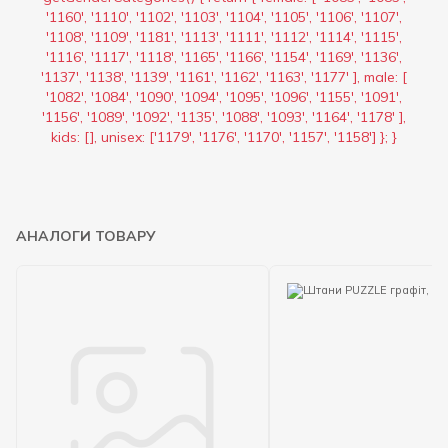
'1160', '1110', '1102', '1103', '1104', '1105', '1106', '1107',
'1108', '1109', '1181', '1113', '1111', '1112', '1114', '1115',
'1116', '1117', '1118', '1165', '1166', '1154', '1169', '1136',
'1137', '1138', '1139', '1161', '1162', '1163', '1177' ], male: [
'1082', '1084', '1090', '1094', '1095', '1096', '1155', '1091',
'1156', '1089', '1092', '1135', '1088', '1093', '1164', '1178' ],
kids: [], unisex: ['1179', '1176', '1170', '1157', '1158'] }; }
АНАЛОГИ ТОВАРУ