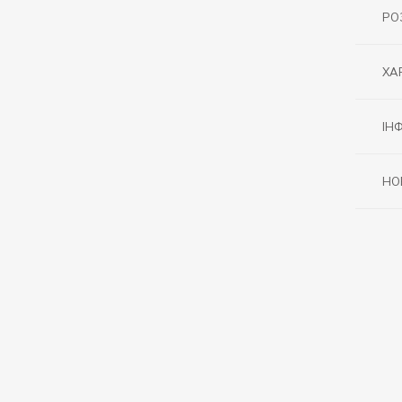
РО
ХА
ІН
НО