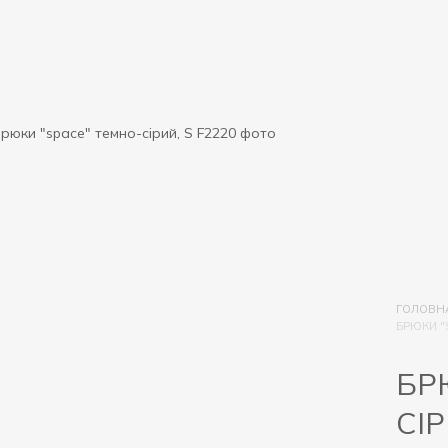
ГОЛОВН
БРЮКИ "
БР
СІР