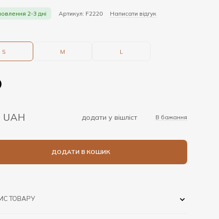
мовлення 2-3 дні
Артикул: F2220
Написати відгук
S
M
L
9 UAH
додати у вішліст
В бажання
ДОДАТИ В КОШИК
ИС ТОВАРУ