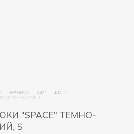
А
ЧОЛОВІКАМ
ОДЯГ
ШТАНИ
SPACE" ТЕМНО-СІРИЙ, S
ЮКИ "SPACE" ТЕМНО-
ИЙ, S