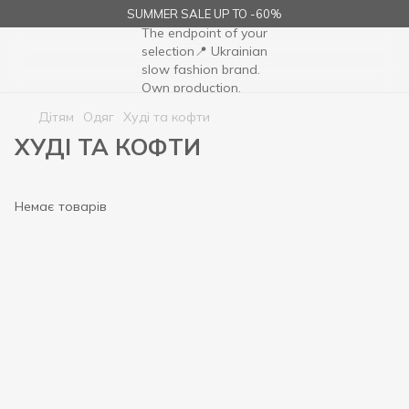
SUMMER SALE UP TO -60%
Дітям
Одяг
Худі та кофти
ХУДІ ТА КОФТИ
Немає товарів