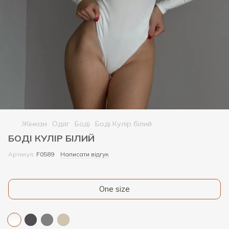
Жінкам
Одяг
Боді
Боді Кулір білий
БОДІ КУЛІР БІЛИЙ
Артикул:
F0589
Написати відгук
One size