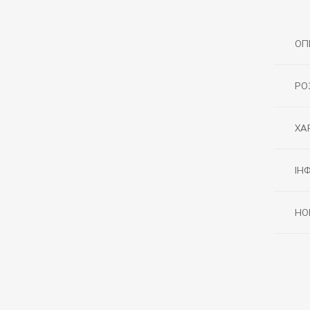
ОП
РО
ХА
ІН
НО