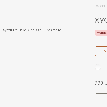
ГОЛОВН
ХУ
Немає 
On
799 